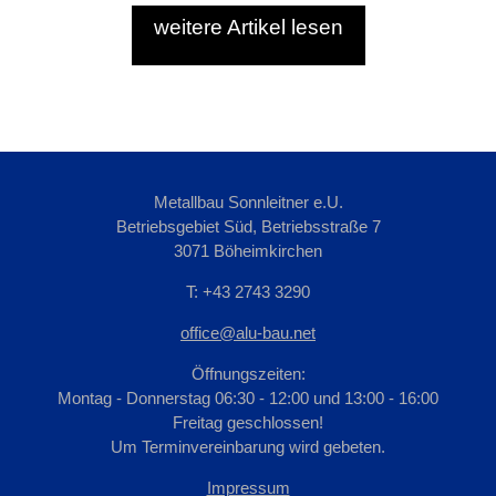
weitere Artikel lesen
Metallbau Sonnleitner e.U.
Betriebsgebiet Süd, Betriebsstraße 7
3071 Böheimkirchen
T: +43 2743 3290
office@alu-bau.net
Öffnungszeiten:
Montag - Donnerstag 06:30 - 12:00 und 13:00 - 16:00
Freitag geschlossen!
Um Terminvereinbarung wird gebeten.
Impressum